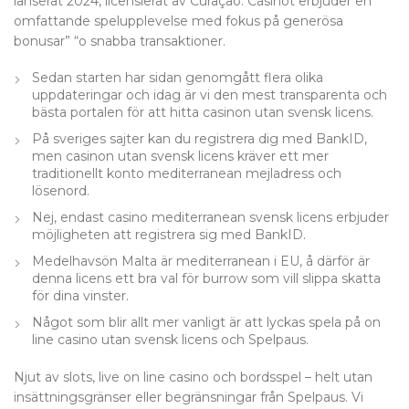
lanserat 2024, licensierat av Curaçao. Casinot erbjuder en
omfattande spelupplevelse med fokus på generösa
bonusar” “o snabba transaktioner.
Sedan starten har sidan genomgått flera olika
uppdateringar och idag är vi den mest transparenta och
bästa portalen för att hitta casinon utan svensk licens.
På sveriges sajter kan du registrera dig med BankID,
men casinon utan svensk licens kräver ett mer
traditionellt konto mediterranean mejladress och
lösenord.
Nej, endast casino mediterranean svensk licens erbjuder
möjligheten att registrera sig med BankID.
Medelhavsön Malta är mediterranean i EU, å därför är
denna licens ett bra val för burrow som vill slippa skatta
för dina vinster.
Något som blir allt mer vanligt är att lyckas spela på on
line casino utan svensk licens och Spelpaus.
Njut av slots, live on line casino och bordsspel – helt utan
insättningsgränser eller begränsningar från Spelpaus. Vi