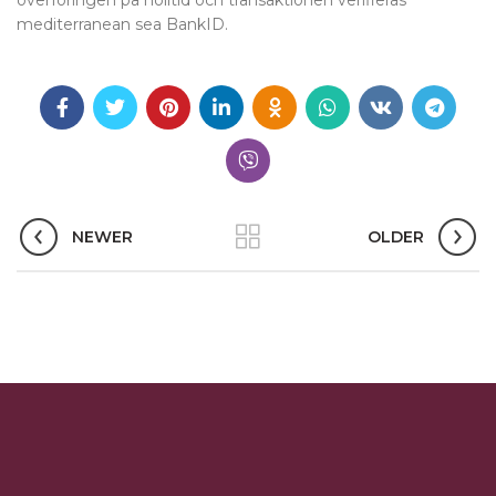
överföringen på nolltid och transaktionen verifieras
mediterranean sea BankID.
NEWER
OLDER