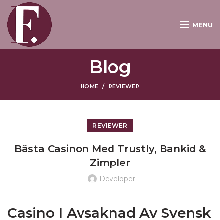
MENU
Blog
HOME
REVIEWER
REVIEWER
Bästa Casinon Med Trustly, Bankid &
Zimpler
Developer
Casino I Avsaknad Av Svensk