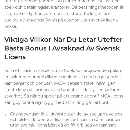
ger företagen legitimitet och förtroende hos spelare och
spel- och betalningsleverantörer. Då betalningsmetoden är
så pass smidig finns det durante stor efterfrågan dull
spelare att använda Swish på casinon utan svensk licens
också.
Viktiga Villkor När Du Letar Utefter
Bästa Bonus I Avsaknad Av Svensk
Licens
Som ett casino i avsaknad av Spelpaus erbjuder de spelare
en säker och underhållande upplevelse med regelbundna
kampanjer och bonusar. MGA-licensen ställer nämligen
strikta krav på casinon, bland annat när det gäller spelares
säkerhet. Så när du spelar på ett casino scientif MGA-licens
kan guy känna sig trygg med att allting går rätt until.
Casinobonusar är ju durante stor del av spelupplevelsen
och älskar du bonusar lika mycket som ja så är casinon
utan svensk licens bäst då de får erbjuda obegränsat