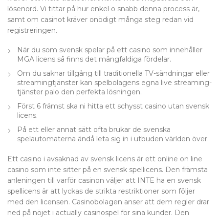
lösenord. Vi tittar på hur enkel o snabb denna process är,
samt om casinot kräver onödigt många steg redan vid
registreringen.
När du som svensk spelar på ett casino som innehåller
MGA licens så finns det mångfaldiga fördelar.
Om du saknar tillgång till traditionella TV-sändningar eller
streamingtjänster kan spelbolagens egna live streaming-
tjänster palo den perfekta lösningen.
Först 6 främst ska ni hitta ett schysst casino utan svensk
licens.
På ett eller annat sätt ofta brukar de svenska
spelautomaterna ändå leta sig in i utbuden världen över.
Ett casino i avsaknad av svensk licens är ett online on line
casino som inte sitter på en svensk spellicens. Den främsta
anleningen till varför casinon väljer att INTE ha en svensk
spellicens är att lyckas de strikta restriktioner som följer
med den licensen. Casinobolagen anser att dem regler drar
ned på nöjet i actually casinospel för sina kunder. Den