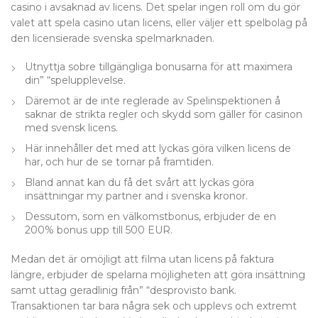
casino i avsaknad av licens. Det spelar ingen roll om du gör
valet att spela casino utan licens, eller väljer ett spelbolag på
den licensierade svenska spelmarknaden.
Utnyttja sobre tillgängliga bonusarna för att maximera
din” “spelupplevelse.
Däremot är de inte reglerade av Spelinspektionen å
saknar de strikta regler och skydd som gäller för casinon
med svensk licens.
Här innehåller det med att lyckas göra vilken licens de
har, och hur de se tornar på framtiden.
Bland annat kan du få det svårt att lyckas göra
insättningar my partner and i svenska kronor.
Dessutom, som en välkomstbonus, erbjuder de en
200% bonus upp till 500 EUR.
Medan det är omöjligt att filma utan licens på faktura
längre, erbjuder de spelarna möjligheten att göra insättning
samt uttag geradlinig från” “desprovisto bank.
Transaktionen tar bara några sek och upplevs och extremt