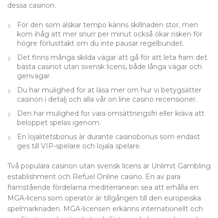
dessa casinon.
För den som älskar tempo känns skillnaden stor, men
kom ihåg att mer snurr per minut också ökar risken för
högre förlusttakt om du inte pausar regelbundet.
Det finns många skilda vägar att gå för att leta fram det
bästa casinot utan svensk licens, både långa vägar och
genvägar.
Du har mulighed for at läsa mer om hur vi betygsätter
casinon i detalj och alla vår on line casino recensioner.
Den har mulighed for vara omsättningsfri eller kräva att
beloppet spelas igenom.
En lojalitetsbonus är durante casinobonus som endast
ges till VIP-spelare och lojala spelare.
Två populära casinon utan svensk licens är Unlimit Gambling
establishment och Refuel Online casino. En av para
framstående fördelarna mediterranean sea att erhålla en
MGA-licens som operatör är tillgången till den europeiska
spelmarknaden. MGA-licensen erkänns internationellt och