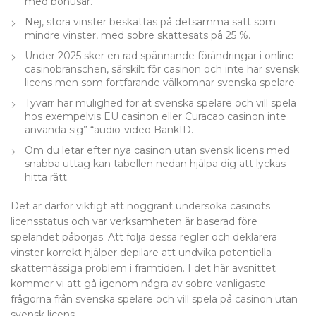
med bonusar.
Nej, stora vinster beskattas på detsamma sätt som
mindre vinster, med sobre skattesats på 25 %.
Under 2025 sker en rad spännande förändringar i online
casinobranschen, särskilt för casinon och inte har svensk
licens men som fortfarande välkomnar svenska spelare.
Tyvärr har mulighed for at svenska spelare och vill spela
hos exempelvis EU casinon eller Curacao casinon inte
använda sig” “audio-video BankID.
Om du letar efter nya casinon utan svensk licens med
snabba uttag kan tabellen nedan hjälpa dig att lyckas
hitta rätt.
Det är därför viktigt att noggrant undersöka casinots
licensstatus och var verksamheten är baserad före
spelandet påbörjas. Att följa dessa regler och deklarera
vinster korrekt hjälper depilare att undvika potentiella
skattemässiga problem i framtiden. I det här avsnittet
kommer vi att gå igenom några av sobre vanligaste
frågorna från svenska spelare och vill spela på casinon utan
svensk licens.