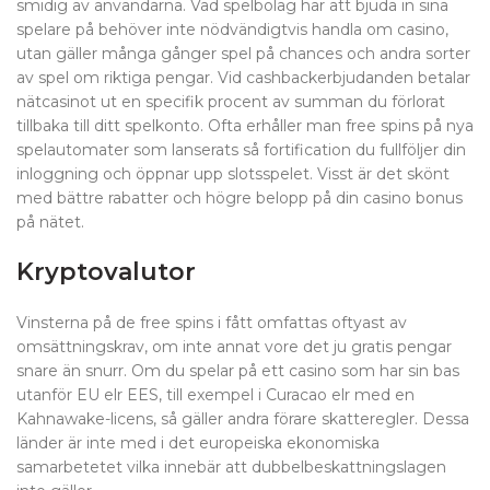
smidig av användarna. Vad spelbolag har att bjuda in sina
spelare på behöver inte nödvändigtvis handla om casino,
utan gäller många gånger spel på chances och andra sorter
av spel om riktiga pengar. Vid cashbackerbjudanden betalar
nätcasinot ut en specifik procent av summan du förlorat
tillbaka till ditt spelkonto. Ofta erhåller man free spins på nya
spelautomater som lanserats så fortification du fullföljer din
inloggning och öppnar upp slotsspelet. Visst är det skönt
med bättre rabatter och högre belopp på din casino bonus
på nätet.
Kryptovalutor
Vinsterna på de free spins i fått omfattas oftyast av
omsättningskrav, om inte annat vore det ju gratis pengar
snare än snurr. Om du spelar på ett casino som har sin bas
utanför EU elr EES, till exempel i Curacao elr med en
Kahnawake-licens, så gäller andra förare skatteregler. Dessa
länder är inte med i det europeiska ekonomiska
samarbetetet vilka innebär att dubbelbeskattningslagen