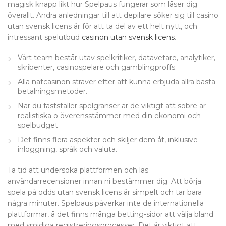
magisk knapp likt hur Spelpaus fungerar som låser dig
överallt. Andra anledningar till att depilare söker sig till casino
utan svensk licens är för att ta del av ett helt nytt, och
intressant spelutbud
casinon utan svensk licens
.
Vårt team består utav spelkritiker, datavetare, analytiker,
skribenter, casinospelare och gamblingproffs.
Alla nätcasinon sträver efter att kunna erbjuda allra bästa
betalningsmetoder.
När du fastställer spelgränser är de viktigt att sobre är
realistiska o överensstämmer med din ekonomi och
spelbudget.
Det finns flera aspekter och skiljer dem åt, inklusive
inloggning, språk och valuta.
Ta tid att undersöka plattformen och läs
användarrecensioner innan ni bestämmer dig. Att börja
spela på odds utan svensk licens är simpelt och tar bara
några minuter. Spelpaus påverkar inte de internationella
plattformar, å det finns många betting-sidor att välja bland
med smidiga registreringsprocesser. Det är viktigt att