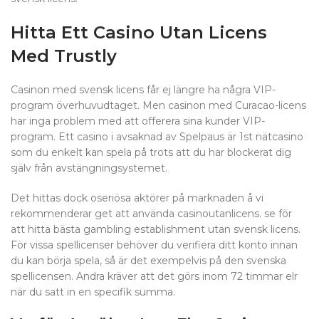
Hitta Ett Casino Utan Licens
Med Trustly
Casinon med svensk licens får ej längre ha några VIP-
program överhuvudtaget. Men casinon med Curacao-licens
har inga problem med att offerera sina kunder VIP-
program. Ett casino i avsaknad av Spelpaus är 1st nätcasino
som du enkelt kan spela på trots att du har blockerat dig
själv från avstängningsystemet.
Det hittas dock oseriösa aktörer på marknaden å vi
rekommenderar get att använda casinoutanlicens. se för
att hitta bästa gambling establishment utan svensk licens.
För vissa spellicenser behöver du verifiera ditt konto innan
du kan börja spela, så är det exempelvis på den svenska
spellicensen. Andra kräver att det görs inom 72 timmar elr
när du satt in en specifik summa.