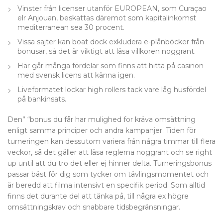
Vinster från licenser utanför EUROPEAN, som Curaçao
elr Anjouan, beskattas däremot som kapitalinkomst
mediterranean sea 30 procent.
Vissa sajter kan boat dock exkludera e-plånböcker från
bonusar, så det är viktigt att läsa villkoren noggrant.
Här går många fördelar som finns att hitta på casinon
med svensk licens att känna igen.
Liveformatet lockar high rollers tack vare låg husfördel
på bankinsats.
Den” “bonus du får har mulighed for kräva omsättning
enligt samma principer och andra kampanjer. Tiden för
turneringen kan dessutom variera från några timmar till flera
veckor, så det gäller att läsa reglerna noggrant och se right
up until att du tro det eller ej hinner delta. Turneringsbonus
passar bäst för dig som tycker om tävlingsmomentet och
är beredd att filma intensivt en specifik period. Som alltid
finns det durante del att tänka på, till några ex högre
omsättningskrav och snabbare tidsbegränsningar.