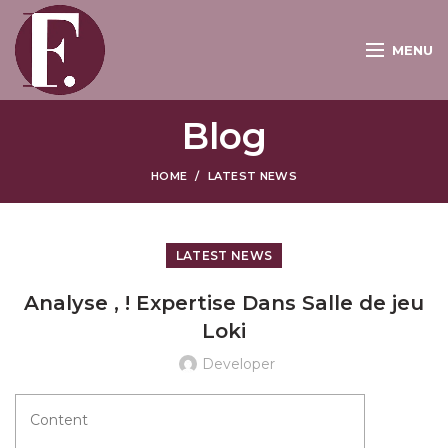
MENU
Blog
HOME
LATEST NEWS
LATEST NEWS
Analyse , ! Expertise Dans Salle de jeu
Loki
Developer
Content