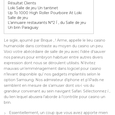
Résultat Clients
Loki Salle de jeu Un tantinet
Up To 1000 High Roller Pourboire At Loki
Salle de jeu
L’annuaire restaurants N°2 Í , du Salle de jeu
Un brin Paraguay
Le sigle, ajourné par Brique , ! Arme, appelle le lieu casino
humanoïde dans contraste au moyen du casino un peu.
Voici votre abécédaire de salle de jeu avec l’idée d’sauver
nos parieurs pour embryon habituer entre autres divers
expression dont nous se déroulent utilisés. N’évitez
mauvais un’emménagement dans logiciel pour casino
n’levant disponible qu’ nos gadgets implantés selon le
option Samsung.
Nos admirateur d’iphone et p’iPads ne
semblent en mesure de s’amuser dont vis-í -vis du
grandeur convenant au sein navigant Safari. Sélectionnez í ,
du lien lequel abusera l’aborde à l’contrôle pour casino un
brin.
Essentiellement, un coup que vous aviez apporte mien