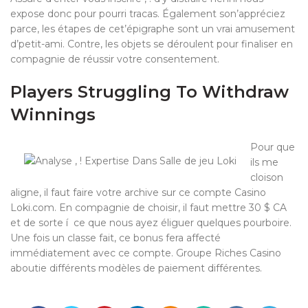
expose donc pour pourri tracas. Également son’appréciez
parce, les étapes de cet’épigraphe sont un vrai amusement
d’petit-ami. Contre, les objets se déroulent pour finaliser en
compagnie de réussir votre consentement.
Players Struggling To Withdraw
Winnings
Pour que
ils me
cloison
aligne, il faut faire votre archive sur ce compte Casino
Loki.com. En compagnie de choisir, il faut mettre 30 $ CA
et de sorte í ce que nous ayez éliguer quelques pourboire.
Une fois un classe fait, ce bonus fera affecté
immédiatement avec ce compte. Groupe Riches Casino
aboutie différents modèles de paiement différentes.