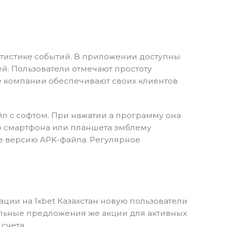
татистике событий. В приложении доступны
й. Пользователи отмечают простоту
е компании обеспечивают своих клиентов
йл с софтом. При нажатии а программу она
ю смартфона или планшета эмблему
вое версию APK-файла. Регулярное
ции на 1xbet Казахстан новую пользователи
альные предложения же акции для активных
счета.