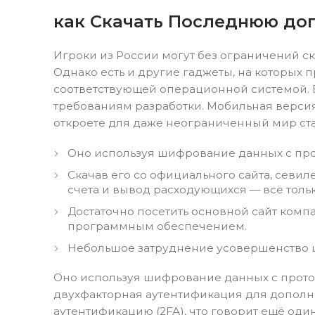
как Скачать Последнюю до
Игроки из России могут без ограничений с
Однако есть и другие гаджеты, на которых 
соответствующей операционной системой.
требованиям разработки. Мобильная версия
откроете для даже неограниченный мир ставо
Оно используя шифрование данных с пр
Скачав его со официального сайта, севил
счета и вывод расходующихся — всё тольк
Достаточно посетить основной сайт ком
программным обеспечением.
Небольшое затруднение усовершенство це
Оно используя шифрование данных с прот
двухфакторная аутентификация для дополн
аутентификацию (2FA), что говорит ещё оди