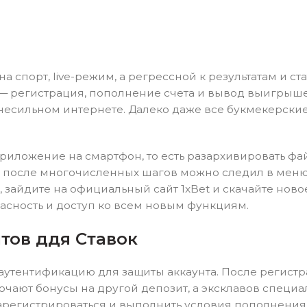
а спорт, live-режим, а регрессной к результатам и с
— регистрация, пополнение счета и вывод выигрыше
несильном интернете. Далеко даже все букмекерски
риложение на смартфон, то есть разархивировать фа
 и после многочисленных шагов можно следил в мен
d, зайдите на официальный сайт 1xBet и скачайте но
сность и доступ ко всем новым функциям.
тов ддя Ставок
аутентификацию для защиты аккаунта. После регистра
чают бонусы на другой депозит, а эксклавов специ
арегистрироваться и выполнить условия пополнения 