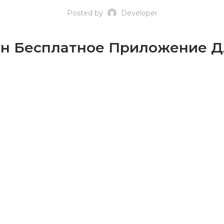
Posted by
Developer
он Бесплатное Приложение Д