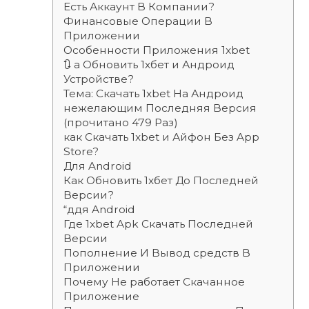
Есть Аккаунт В Компании?
Финансовые Операции В
Приложении
Особенности Приложения 1xbet
🔃 а Обновить 1хбет и Андроид
Устройстве?
Тема: Скачать 1xbet На Андроид
нежелающим Последняя Версия
(прочитано 479 Раз)
как Скачать 1xbet и Айфон Без App
Store?
Для Android
Как Обновить 1хбет До Последней
Версии?
“ддя Android
Где 1xbet Apk Скачать Последней
Версии
Пополнение И Вывод средств В
Приложении
Почему Не работает Скачанное
Приложение