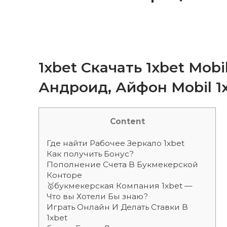
1xbet Скачать 1xbet Mo
Андроид, Айфон Mobil 1
Content
Где найти Рабочее Зеркало 1xbet
Как получить Бонус?
Пополнение Счета В Букмекерской
Конторе
🥇букмекерская Компания 1xbet —
Что вы Хотели Бы знаю?
Играть Онлайн И Делать Ставки В
1xbet