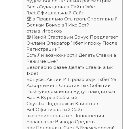
будем Более Детально рассмотрим
Весь Функционал Сайта 1хбет
“bet Официальный Сайт
🏆 а Правильно Отыграть Спортивный
Велкам Бонус в 1 Икс Бет?
отзыв Игроков
🎁 Какой Стартовый Бонус Предлагает
Онлайн Оператор 1хбет Игроку После
Регистрации?
Есть Ли возможности Делать Ставки а
Режиме Live?
Безопасно разве Делать Ставки а Бк
1xbet
Бонусы, Акции И Промокоды 1хбет Уз
Ассортимент Спортивных Событий
Push-уведомления Будут находиться
Вас В Курсе Событий
Служба Поддержки Клиентов
Bet Официальный Сайт:
экспериентальные Пополнения
Баланса же Вывода Средств
Как Пополнить Счет В Букмекерской