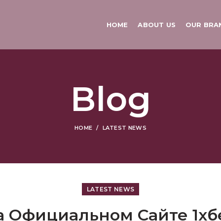
HOME
ABOUT US
OUR BRA
Blog
HOME
LATEST NEWS
LATEST NEWS
На Официальном Сайте 1хб