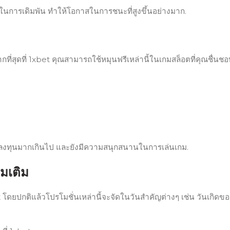
นในการเดิมพัน ทำให้โอกาสในการชนะที่สูงขึ้นอย่างมาก.
กที่สุดที่ 1xbet คุณสามารถใช้หมุนฟรีเหล่านี้ในเกมสล็อตที่คุณชื่น
งลงทุนมากเกินไป และยังมีความสนุกสนานในการเล่นเกม.
มเติม
et โดยปกติแล้วโปรโมชั่นเหล่านี้จะจัดในวันสำคัญต่างๆ เช่น วันเกิดข