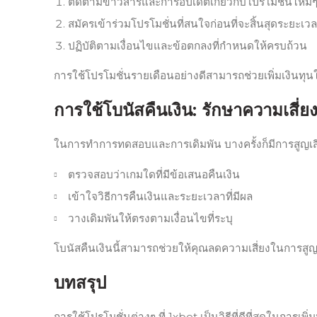
ติดตามข่าวสารและการอัปเดตเกี่ยวกับโปรโมชันใหม่ๆ 
สมัครเข้าร่วมโปรโมชั่นที่สนใจก่อนที่จะสิ้นสุดระยะเว
ปฏิบัติตามเงื่อนไขและข้อตกลงที่กำหนดให้ครบถ้วน
การใช้โปรโมชั่นรายเดือนอย่างดีสามารถช่วยเพิ่มเงินทุน
การใช้โบนัสคืนเงิน: รักษาความเสี่ย
ในการทำการทดสอบและการเดิมพัน บางครั้งก็มีการสูญเสียเก
ตรวจสอบว่าเกมใดที่มีข้อเสนอคืนเงิน
เข้าใจวิธีการคืนเงินและระยะเวลาที่มีผล
วางเดิมพันให้ตรงตามเงื่อนไขที่ระบุ
โบนัสคืนเงินนี้สามารถช่วยให้คุณลดความเสี่ยงในการสู
บทสรุป
การใช้โปรโมชั่นต่างๆ ที่ 1xbet เป็นวิธีที่ดีที่สุดในกา