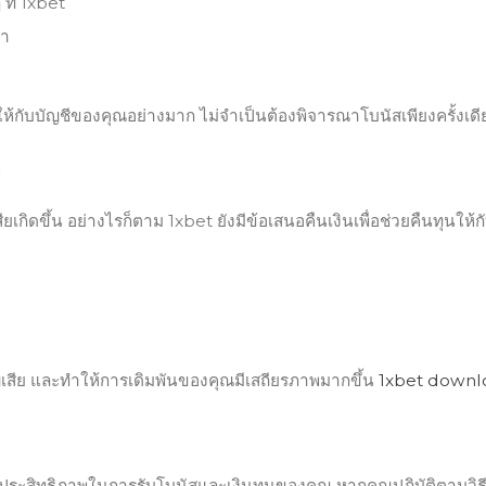
ที่ 1xbet
ลา
ให้กับบัญชีของคุณอย่างมาก ไม่จำเป็นต้องพิจารณาโบนัสเพียงครั้งเดี
ง
ิดขึ้น อย่างไรก็ตาม 1xbet ยังมีข้อเสนอคืนเงินเพื่อช่วยคืนทุนให้กั
ญเสีย และทำให้การเดิมพันของคุณมีเสถียรภาพมากขึ้น
1xbet downl
รเพิ่มประสิทธิภาพในการรับโบนัสและเงินทุนของคุณ หากคุณปฏิบัติตามวิธ