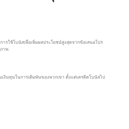
ิธีการใช้โบนัสเพื่อเพิ่มผลประโยชน์สูงสุดจากข้อเสนอโปร
ิภาพ.
ยเพิ่มเงินทุนในการเดิมพันของพวกเขา ตั้งแต่เครดิตโบนัสไป