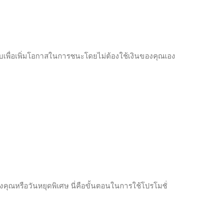
ชอบเพื่อเพิ่มโอกาสในการชนะโดยไม่ต้องใช้เงินของคุณเอง
องคุณหรือวันหยุดพิเศษ นี่คือขั้นตอนในการใช้โปรโมชั่