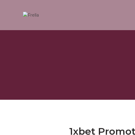
1xbet Promotio