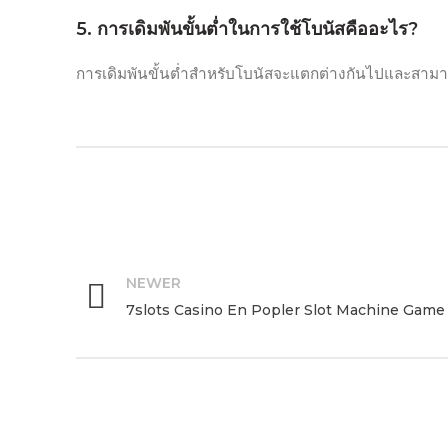
5. การเดิมพันขั้นต่ำในการใช้โบนัสคืออะไร?
การเดิมพันขั้นต่ำสำหรับโบนัสจะแตกต่างกันไปและสามา
NEWER
7slots Casino En Popler Slot Machine Game