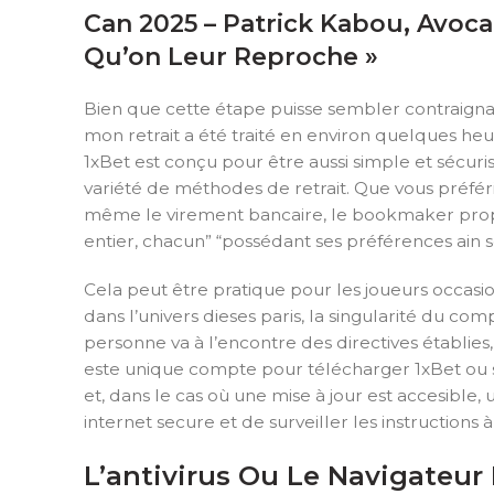
Can 2025 – Patrick Kabou, Avocat
Qu’on Leur Reproche »
Bien que cette étape puisse sembler contraignante,
mon retrait a été traité en environ quelques heur
1xBet est conçu pour être aussi simple et sécuris
variété de méthodes de retrait. Que vous préfér
même le virement bancaire, le bookmaker propose
entier, chacun” “possédant ses préférences ain s
Cela peut être pratique pour les joueurs occasio
dans l’univers dieses paris, la singularité du c
personne va à l’encontre des directives établies, 
este unique compte pour télécharger 1xBet ou s
et, dans le cas où une mise à jour est accesible,
internet secure et de surveiller les instructions 
L’antivirus Ou Le Navigateur 