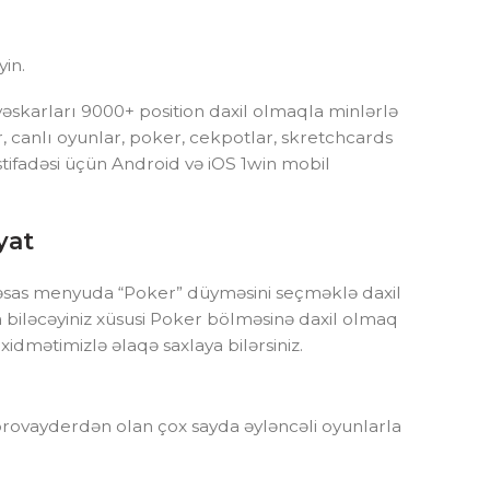
in.
əskarları 9000+ position daxil olmaqla minlərlə
r, canlı oyunlar, poker, cekpotlar, skretchcards
tifadəsi üçün Android və iOS 1win mobil
yat
əsas menyuda “Poker” düyməsini seçməklə daxil
a biləcəyiniz xüsusi Poker bölməsinə daxil olmaq
idmətimizlə əlaqə saxlaya bilərsiniz.
rovayderdən olan çox sayda əyləncəli oyunlarla