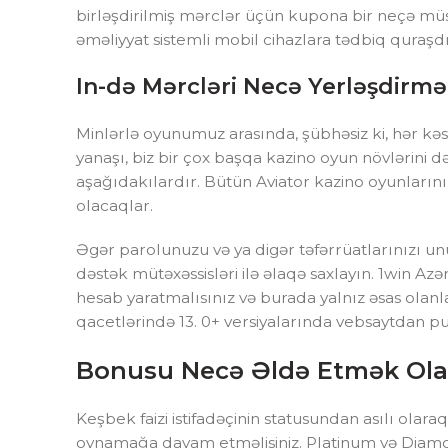
birləşdirilmiş mərclər üçün kupona bir neçə mü
əməliyyat sistemli mobil cihazlara tədbiq quraşdı
In-də Mərcləri Necə Yerləşdirmə
Minlərlə oyunumuz arasında, şübhəsiz ki, hər kəs
yanaşı, biz bir çox başqa kazino oyun növlərini
aşağıdakılardır. Bütün Aviator kazino oyunların
olacaqlar.
Əgər parolunuzu və ya digər təfərrüatlarınızı un
dəstək mütəxəssisləri ilə əlaqə saxlayın. 1win Az
hesab yaratmalısınız və burada yalnız əsas olanl
qacetlərində 13. 0+ versiyalarında vebsaytdan pul
Bonusu Necə Əldə Etmək Ola
Keşbek faizi istifadəçinin statusundan asılı olar
oynamağa davam etməlisiniz. Platinum və Diamond 