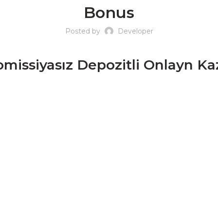
Bonus
Posted by
Developer
missiyasız Depozitli Onlayn Ka