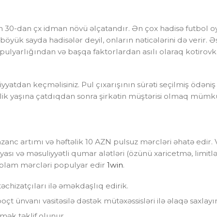
0-dan çx idman növü əlçatandır. Ən çox hadisə futbol oyu
ük sayda hadisələr deyil, onların nəticələrini də verir. Ə
populyarlığından və başqa faktorlardan asılı olaraq kotiro
yyatdan keçməlisiniz. Pul çıxarışının sürəti seçilmiş ödəni
inlik yaşına çatdıqdan sonra şirkətin müştərisi olmaq müm
anc artımı və həftəlik 10 AZN pulsuz mərcləri əhatə edir. V
nziyası və məsuliyyətli qumar alətləri (özünü xaricetmə, limi
oplam mərcləri populyar edir
1win
.
chizatçıları ilə əməkdaşlıq edirik.
oçt ünvanı vasitəsilə dəstək mütəxəssisləri ilə əlaqə saxlayı
mək təklif olunur.