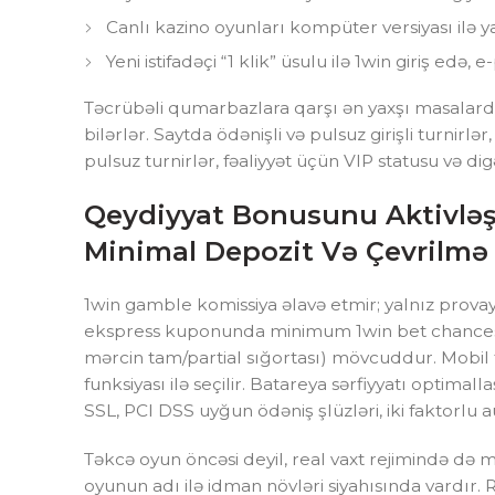
Canlı kazino oyunları kompüter versiyası ilə y
Yeni istifadəçi “1 klik” üsulu ilə 1win giriş ed
Təcrübəli qumarbazlara qarşı ən yaxşı masalard
bilərlər. Saytda ödənişli və pulsuz girişli turni
pulsuz turnirlər, fəaliyyət üçün VIP statusu və di
Qeydiyyat Bonusunu Aktivləş
Minimal Depozit Və Çevrilmə 
1win gamble komissiya əlavə etmir; yalnız prova
ekspress kuponunda minimum 1win bet chances 3. 0
mərcin tam/partial sığortası) mövcuddur. Mobil t
funksiyası ilə seçilir. Batareya sərfiyyatı optimal
SSL, PCI DSS uyğun ödəniş şlüzləri, iki faktorlu a
Təkcə oyun öncəsi deyil, real vaxt rejimində də mə
oyunun adı ilə idman növləri siyahısında vardır. R