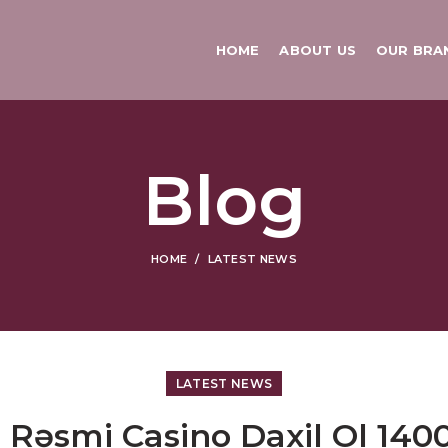
HOME
ABOUT US
OUR BRA
Blog
HOME
LATEST NEWS
LATEST NEWS
 Rəsmi Casino Daxil Ol 140