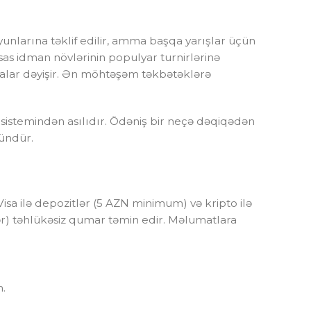
nlarına təklif edilir, amma başqa yarışlar üçün
sas idman növlərinin populyar turnirlərinə
vkalar dəyişir. Ən möhtəşəm təkbətəklərə
ş sistemindən asılıdır. Ödəniş bir neçə dəqiqədən
kündür.
isa ilə depozitlər (5 AZN minimum) və kripto ilə
tlər) təhlükəsiz qumar təmin edir. Məlumatlara
n.