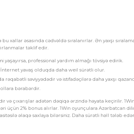
ə bu xallar əsasında cədvəldə sıralanırlar. Ən yaxşı sırala
lanmalar təklif edir.
mi yaşayırsa, professional yardım almağı tövsiyə edirik.
 İnternet yavaş olduqda daha weil sürətli olur.
rəqabətli səviyyədədir və istifadəçilərə daha yaxşı qazanc
dollara bərabərdir.
 və çıxarışlar adətən dəqiqə ərzində həyata keçirilir. 1Wi
ləri üçün 2% bonus alırlar. 1Win oyunçulara Azərbatcan dili
təsilə əlaqə saxlaya bilərsiniz. Daha sürətli həll tələb ed