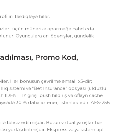
filini təsdiqləyə bilər.
ovuzları üçün mübarizə aparmağa cəhd edə
 olunur. Oyunçulara ani ödənişlər, gündəlik
adılması, Promo Kod,
lər. Hər bonusun çevrilmə əmsalı x5-dir;
ıq sistemi və “Bet Insurance” opsiyası (ulduzlu
IDENTITY girişi, push bildiriş və oflayn cache
üqayisədə 30 % daha az enerji istehlak edir. AES-256
lə təhciz edilmişdir. Bütün virtual yarışlar hər
i yerləşdirilmişdir. Ekspress və ya sistem tipli