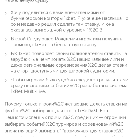
на желаемую сумму.
Хочу поделиться с вами впечатлениями от
букмекерской конторы 1хbеt. Я уже еще наслышан о
со и недавно решил сделать там ставку. И она
оказалась выигрышной с уровнем 1%2C 8!
В свой Следующее Рождения игрок или получить
промокод 1хБет на бесплатную ставку.
БК 1xBet позволяет своим пользователям ставить на
зарубежные чемпионаты%2C национальные лиги и
даже региональные соревнования%2C делая ставки
на спорт доступными для широкой аудитории.
Чтобы игрокам было удобно следил за результатами
сразу нескольких событий%2C разработана система
1xBet Multi-Live.
Почему только игроки%2C желающие делать ставки на
футбол%2C выбирают для этого 1xBet%3F Есть
немногочисленных причин%2C среди них — огромный
выбирать событий%2C турниров и соревнований%2C
впечатляющий выбирать” “возможных для ставок%2C