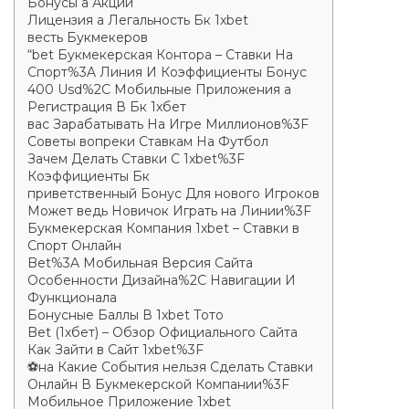
Бонусы а Акции
Лицензия а Легальность Бк 1xbet
весть Букмекеров
“bet Букмекерская Контора – Ставки На
Спорт%3A Линия И Коэффициенты Бонус
400 Usd%2C Мобильные Приложения а
Регистрация В Бк 1хбет
вас Зарабатывать На Игре Миллионов%3F
Советы вопреки Ставкам На Футбол
Зачем Делать Ставки С 1xbet%3F
Коэффициенты Бк
приветственный Бонус Для нового Игроков
Может ведь Новичок Играть на Линии%3F
Букмекерская Компания 1xbet – Ставки в
Спорт Онлайн
Bet%3A Мобильная Версия Сайта
Особенности Дизайна%2C Навигации И
Функционала
Бонусные Баллы В 1xbet Тото
Bet (1хбет) – Обзор Официального Сайта
Как Зайти в Сайт 1xbet%3F
⚽на Какие События нельзя Сделать Ставки
Онлайн В Букмекерской Компании%3F
Мобильное Приложение 1xbet