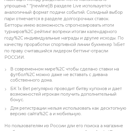
упрощена.” “[newline]В разделе Live используется
аналогичный формат подачи событий. Солидный выбор
пари отмечается в разделе долгосрочных ставок.
Бетторы имею возможность спрогнозировать итоги
турниров%2C рейтинг вопреки итогам календарного
году%2C индивидуальные награды и другие исходы. По
качеству проработки спортивной линии букмекер 1хБет
по праву считавшийся лидером беттинг-отрасли
РОССИИ.
В современном мире%2C чтобы сделано ставки на
футбол%2C можно даже не вставать с дивана
собственного дома.
БК 1x Bet регулярно проводит битву купонов и дает
возможностей игрокам получить дополнительный
бонус.
Для регистрации нельзя использовать как десктопную
версию сайта%2C а и мобильную.
Но пользователям из России дли его поиска а магазине