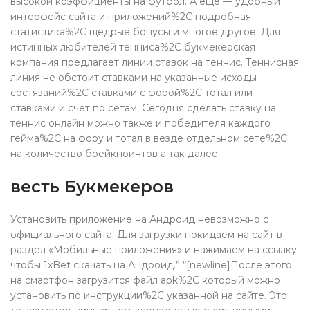
высокой коэффициенты на футбол. А еще — удобный
интерфейс сайта и приложений%2C подробная
статистика%2C щедрые бонусы и многое другое. Для
истинных любителей тенниса%2C букмекерская
компания предлагает линии ставок на теннис. Теннисная
линия не обстоит ставками на указанные исходы
состязаний%2C ставками с форой%2C тотал или
ставками и счет по сетам. Сегодня сделать ставку на
теннис онлайн можно также и победителя каждого
гейма%2C на фору и тотал в везде отдельном сете%2C
на количество брейкпоинтов а так далее.
весть Букмекеров
Установить приложение на Андроид невозможно с
официального сайта. Для загрузки покидаем на сайт в
раздел «Мобильные приложения» и нажимаем на ссылку
чтобы 1xBet скачать на Андроид.” “[newline]После этого
на смартфон загрузится файл apk%2C который можно
установить по инструкции%2C указанной на сайте. Это