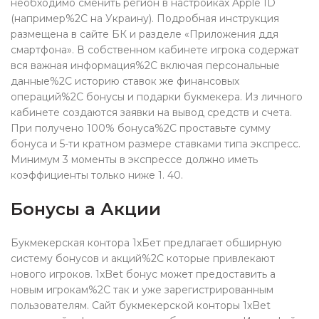
необходимо сменить регион в настройках Apple ID
(например%2C на Украину). Подробная инструкция
размещена в сайте БК и разделе «Приложения ддя
смартфона». В собственном кабинете игрока содержат
вся важная информация%2C включая персональные
данные%2C историю ставок же финансовых
операций%2C бонусы и подарки букмекера. Из личного
кабинете создаются заявки на вывод средств и счета.
При получено 100% бонуса%2C проставьте сумму
бонуса и 5-ти кратном размере ставками типа экспресс.
Минимум 3 моменты в экспрессе должно иметь
коэффициенты только ниже 1. 40.
Бонусы а Акции
Букмекерская контора 1хБет предлагает обширную
систему бонусов и акций%2C которые привлекают
нового игроков. 1xBet бонус может предоставить а
новым игрокам%2C так и уже зарегистрированным
пользователям. Сайт букмекерской конторы 1xBet