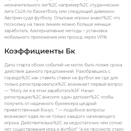
незначительного лиг%2C например%2C студенческих
лига США по баскетболу или следующий дивизион
Австрии судя футболу. Опытные игроки знают%2C что
поскольку на таких линиях можно больше меньше
заработать. Альтернативные методы – установка
мобильного приложения или проход через VPN.
Коэффициенты Бк
Даты старта обоих событий не могло быть позже срока
действия данного предложений. Разобравшись с
гораздо%2C как ставить ставки на футбол же где для
только регистрироваться%2C возникает первый вопрос
— “Могу ли я в этом заработать%3F Начал
регистрацию%2C внесите один депозит%2C чтобы
получить от надежного букмекера щедрый
приветственный бонус. ” — подобное вопросы
возникают едва ли не только каждого начинающего
игрока. Действительно%2C за недостаточно чем сотню
лет существования игра и футбол” “а ее просмотр стало