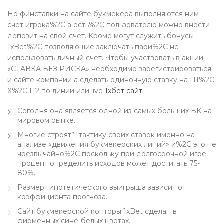
Но финставки на сайте букмекера выполняются ним
счет игрока%2C а есть%2C пользователю можно внести
депозит на свой счет. Кроме могут служить бонусы
1xBet%2C позволяющие заключать пари%2C не
использовать личный счет. Чтобы участвовать в акции
«СТАВКА БЕЗ РИСКА» необходимо зарегистрироваться
и сайте компании а сделать одиночную ставку на П1%2C
Х%2C П2 по линии или live
1хбет сайт
.
Сегодня она является одной из самых больших БК на
мировом рынке.
Многие строят” “тактику своих ставок именно на
анализе «движения букмекерских линий» и%2C это не
чрезвычайно%2C поскольку при долгосрочной игре
процент определить исходов может достигать 75-
80%.
Размер гипотетического выигрыша зависит от
коэффициента прогноза.
Сайт букмекерской конторы 1xBet сделан в
фирменных сине-белых цветах.