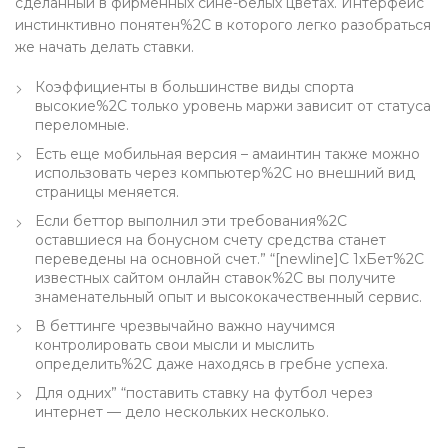
сделанный в фирменных сине-белых цветах. Интерфейс
инстинктивно понятен%2C в которого легко разобраться
же начать делать ставки.
Коэффициенты в большинстве виды спорта
высокие%2C только уровень маржи зависит от статуса
переломные.
Есть еще мобильная версия – амаинтин также можно
использовать через компьютер%2C но внешний вид
страницы меняется.
Если беттор выполнил эти требования%2C
оставшиеся на бонусном счету средства станет
переведены на основной счет.” “[newline]С 1xБет%2C
известных сайтом онлайн ставок%2C вы получите
знаменательный опыт и высококачественный сервис.
В беттинге чрезвычайно важно научимся
контролировать свои мысли и мыслить
определить%2C даже находясь в гребне успеха.
Для одних” “поставить ставку на футбол через
интернет — дело нескольких несколько.